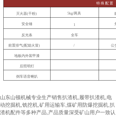
特
殊
配
置
5
kg
/两具
灭火器
(干粉)
安全锤
1
反光条
全车
前置排气
(配熄火冒)
/
公
地板内外装甲漆
后照明灯
倒车语音喇叭
山东山顿机械专业生产销售扒渣机,履带扒渣机,电
动挖掘机,铣挖机,矿用运输车,煤矿用防爆挖掘机,扒
渣机配件等多种产品,产品质量深受矿山用户一致认