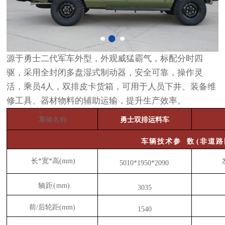
源于勇士二代军车外型，外观威猛霸气，标配分时四
驱，采用全封闭多盘湿式制动器，安全可靠，操作灵
活，乘员4人，双排皮卡货箱，可用于人员下井、装备维
修工具、器材物料的辅助运输，提升生产效率。
车
辆名称
勇士双排运料车
车
辆
技
术
参
数
(
非
道
路
长
*宽*高(
mm
)
5010*1950*2090
轴距
(
mm
)
3035
前
/后轮距(
mm
)
1540