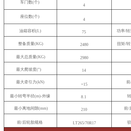
车门数
(个)
4
座位数
(个)
4
油箱容积
(L)
功率
/转
75
整备质量
(
KG
)
扭矩
/转
2480
最大总质量
(
KG
)
2980
最大爬坡度
(°)
14
最大牵引力
(
kN
)
前
=15
最小转弯半径
(m)-外缘
8.1
最小离地间隙
(
mm
)
前
210
前
/后轮胎规格
LT265/70R17